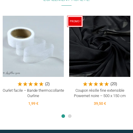
PROMO !
(8)
(4)
(2)
(20)
Ourlet facile – Bande thermocollante
Coupon résille fine extensible
Ourline
Powernet noire – 500 x 150 cm
1,99 €
39,50 €