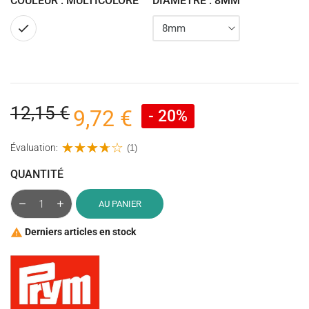
COULEUR : MULTICOLORE
DIAMÈTRE : 8MM
Multicolore
12,15 €
9,72 €
- 20%
Évaluation:
(1)
QUANTITÉ
AU PANIER
Derniers articles en stock
