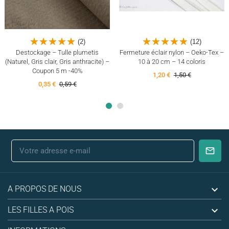
(2)
(12)
Destockage – Tulle plumetis
Fermeture éclair nylon – Oeko-Tex –
(Naturel, Gris clair, Gris anthracite) –
10 à 20 cm – 14 coloris
Coupon 5 m -40%
1,20 €
1,50 €
0,35 €
0,59 €

A PROPOS DE NOUS

LES FILLES A POIS