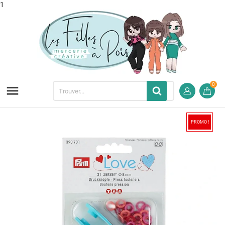
1
0

PROMO !