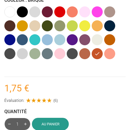
COULEUR : BRIQUE
Blanc
Noir
Gris
Bordeaux
Rouge
Corail
Rose
Rose
Taupe
clair
Clair
fuchsia
(Marron)
Marron
Caramel
Beige
Kaki
Vert
Vert
Jaune
Ocre
Bleu
(Vert
Olive
anis
(Jaune)
marine
Armée)
Bleu
Bleu
Bleu
Bleu
Bleu
Violet
Figue
Ecru
Terracotta
cobalt
jeans
turquoise
Clair
pastel
givrée
foncé
(Mauve
Gris
Gris
Vert
Bleu
Rose
Gris
Argile
Brique
Corail
foncé)
anthracite
clair
(Vieux)
acier
poudré
foncé
Clair
(chiné)
(chiné)
1,75 €
Évaluation:
(6)
QUANTITÉ
AU PANIER