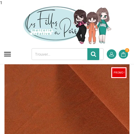
1
0

PROMO !