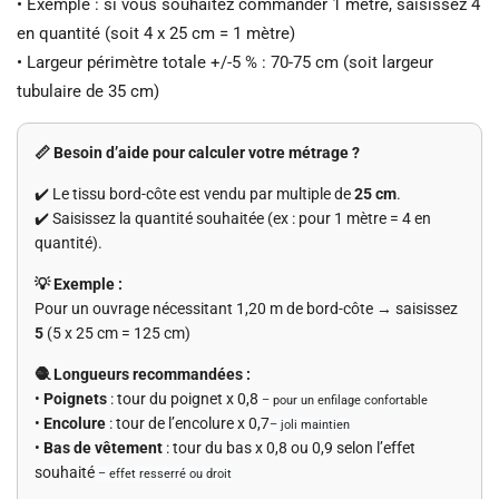
• Exemple : si vous souhaitez commander 1 mètre, saisissez 4
en quantité (soit 4 x 25 cm = 1 mètre)
• Largeur périmètre totale +/-5 % : 70-75 cm (soit largeur
tubulaire de 35 cm)
📏 Besoin d’aide pour calculer votre métrage ?
✔️ Le tissu bord-côte est vendu par multiple de
25 cm
.
✔️ Saisissez la quantité souhaitée (ex : pour 1 mètre = 4 en
quantité).
💡 Exemple :
Pour un ouvrage nécessitant 1,20 m de bord-côte → saisissez
5
(5 x 25 cm = 125 cm)
🧶 Longueurs recommandées :
•
Poignets
: tour du poignet x 0,8
– pour un enfilage confortable
•
Encolure
: tour de l’encolure x 0,7
– joli maintien
•
Bas de vêtement
: tour du bas x 0,8 ou 0,9 selon l’effet
souhaité
– effet resserré ou droit