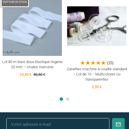
-40%
RUPTURE DE STOCK
Lot 80 m biais doux élastique lingerie
(15)
20 mm – chutes mercerie
Canettes machine à coudre standard
– Lot de 10 – Multicolores ou
24,30 €
40,50 €
transparentes
5,90 €