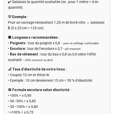
✔️ Saisissez la quantité souhaitée (ex : pour 1 mètre = 4 en
quantité).
💡 Exemple :
Pour un ouvrage nécessitant 1,20 m de bord-côte → saisissez
5
(5 x 25 cm = 125 cm)
🧶 Longueurs recommandées :
•
Poignets
: tour du poignet x 0,8
– pour un enfilage confortable
•
Encolure
: tour de l’encolure x 0,7
– joli maintien
•
Bas de vêtement
: tour du bas x 0,8 ou 0,9 selon l’effet
souhaité
– effet resserré ou droit
📐 Taux d’élasticité de votre tissu :
• Coupez 10 cm et étirez-le
• Exemple : 10 cm deviennent 15 cm = 50 % d’élasticité
🔁 Formule encolure selon élasticité :
• <30% = x 0,90
• 30–50% = x 0,85
• 50–100% = x 0,80
• >100% = x 0,75