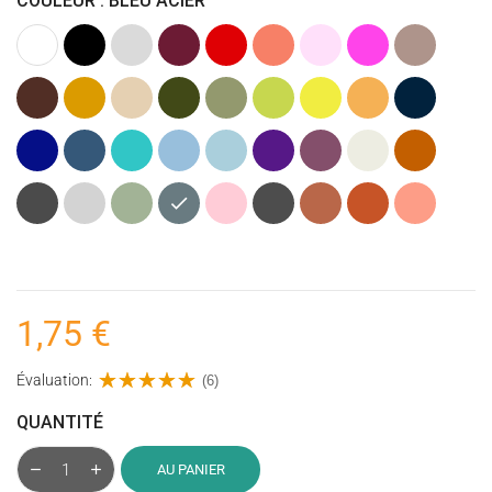
COULEUR : BLEU ACIER
Blanc
Noir
Gris
Bordeaux
Rouge
Corail
Rose
Rose
Taupe
clair
Clair
fuchsia
(Marron)
Marron
Caramel
Beige
Kaki
Vert
Vert
Jaune
Ocre
Bleu
(Vert
Olive
anis
(Jaune)
marine
Armée)
Bleu
Bleu
Bleu
Bleu
Bleu
Violet
Figue
Ecru
Terracotta
cobalt
jeans
turquoise
Clair
pastel
givrée
foncé
(Mauve
Gris
Gris
Vert
Bleu
Rose
Gris
Argile
Brique
Corail
foncé)
anthracite
clair
(Vieux)
acier
poudré
foncé
Clair
(chiné)
(chiné)
1,75 €
Évaluation:
(6)
QUANTITÉ
AU PANIER