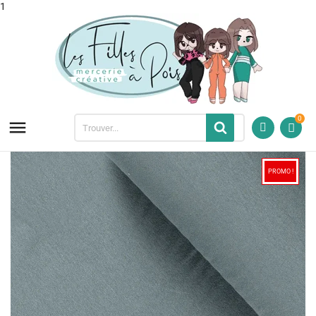
1
0

PROMO !