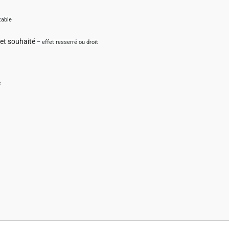
table
fet souhaité
– effet resserré ou droit
é