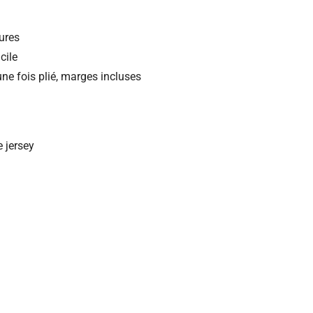
tures
cile
ne fois plié, marges incluses
e jersey