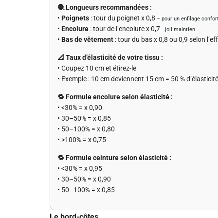
🧶 Longueurs recommandées :
•
Poignets
: tour du poignet x 0,8
– pour un enfilage confor
•
Encolure
: tour de l’encolure x 0,7
– joli maintien
•
Bas de vêtement
: tour du bas x 0,8 ou 0,9 selon l’ef
📐 Taux d’élasticité de votre tissu :
• Coupez 10 cm et étirez-le
• Exemple : 10 cm deviennent 15 cm = 50 % d’élasticit
🔁 Formule encolure selon élasticité :
• <30% = x 0,90
• 30–50% = x 0,85
• 50–100% = x 0,80
• >100% = x 0,75
🔁 Formule ceinture selon élasticité :
• <30% = x 0,95
• 30–50% = x 0,90
• 50–100% = x 0,85
Le bord-côtes