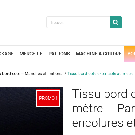
CKAGE
MERCERIE
PATRONS
MACHINE A COUDRE
BO
u bord-côte – Manches et finitions
Tissu bord-côte extensible au mètre 
Tissu bord-
PROMO !
mètre – Parf
encolures e