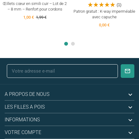
Œillets cœur en simili cuir – Lot de 2
(1)
– 8 mm – Renfort pour cordons
Patron gratuit : K-way imperméable
avec capuche
1,00 €
1,99 €
0,00 €

A PROPOS DE NOUS

LES FILLES A POIS

INFORMATIONS

VOTRE COMPTE