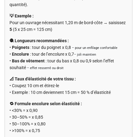
quantité).
💡 Exemple :
Pour un ouvrage nécessitant 1,20 m de bord-côte → saisissez
5
(5 x 25 cm = 125 cm)
🧶 Longueurs recommandées :
•
Poignets
: tour du poignet x 0,8
– pour un enfilage confortable
•
Encolure
: tour de l’encolure x 0,7
– joli maintien
•
Bas de vêtement
: tour du bas x 0,8 ou 0,9 selon l’effet
souhaité
– effet resserré ou droit
📐 Taux d’élasticité de votre tissu :
• Coupez 10 cm et étirez-le
• Exemple : 10 cm deviennent 15 cm = 50 % d’élasticité
🔁 Formule encolure selon élasticité :
• <30% = x 0,90
• 30–50% = x 0,85
• 50–100% = x 0,80
• >100% = x 0,75