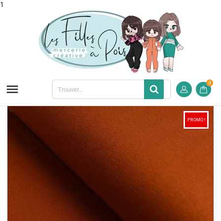
1
0

PROMO !