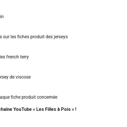
in
 sur les fiches produit des jerseys
des french terry
ersey de viscose
haque fiche produit concernée
aîne YouTube « Les Filles à Pois » !