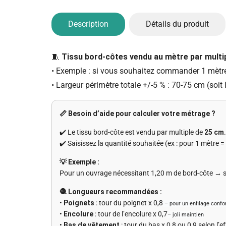
Description
Détails du produit
🧵
Tissu bord-côtes vendu au mètre par multi
• Exemple : si vous souhaitez commander 1 mètre,
• Largeur périmètre totale +/-5 % : 70-75 cm (soit
📏 Besoin d’aide pour calculer votre métrage ?
✔️ Le tissu bord-côte est vendu par multiple de
25 cm
.
✔️ Saisissez la quantité souhaitée (ex : pour 1 mètre =
💡 Exemple :
Pour un ouvrage nécessitant 1,20 m de bord-côte → 
🧶 Longueurs recommandées :
•
Poignets
: tour du poignet x 0,8
– pour un enfilage confo
•
Encolure
: tour de l’encolure x 0,7
– joli maintien
•
Bas de vêtement
: tour du bas x 0,8 ou 0,9 selon l’e