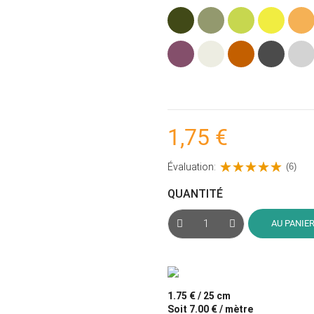
Kaki
Vert
Vert
Jaune
Ocre
(Vert
Olive
anis
(Jaun
Armée)
Figue
Ecru
Terracotta
Gris
Gris
givrée
anthracite
clair
(Mauve
(chin
foncé)
1,75 €
Évaluation:
(6)
QUANTITÉ
AU PANIE
1.75 € / 25 cm
Soit 7.00 € / mètre