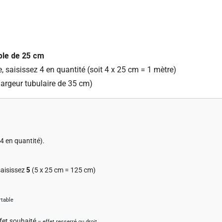
ple de 25 cm
 saisissez 4 en quantité (soit 4 x 25 cm = 1 mètre)
 largeur tubulaire de 35 cm)
 4 en quantité).
saisissez
5
(5 x 25 cm = 125 cm)
rtable
ffet souhaité
– effet resserré ou droit