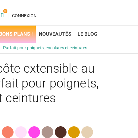
0
CONNEXION
BONS PLANS !
NOUVEAUTÉS
LE BLOG
– Parfait pour poignets, encolures et ceintures
côte extensible au
fait pour poignets,
t ceintures
e
Corail
Rose
Rose
Taupe
Marron
Caramel
Beige
Clair
fuchsia
(Marron)