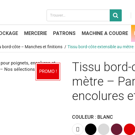
OCKAGE
MERCERIE
PATRONS
MACHINE A COUDRE
u bord-côte – Manches et finitions
Tissu bord-côte extensible au mètre 
Tissu bord-
PROMO !
mètre – Par
encolures e
COULEUR : BLANC
Blanc
Noir
Gris
Bordeaux
Roug
clair