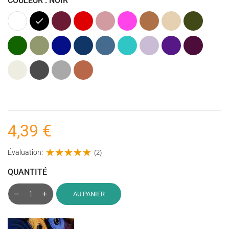
COULEUR : NOIR
Blanc
Noir
Bordeaux
Rouge
Rose
Rose
Cognac
Beige
Kaki
(Vieux)
fuchsia
(Vert
Armée)
Vert
Vert
Bleu
Bleu
Bleu
Bleu
Lavande
Violet
Prune
foncé
Olive
cobalt
foncé
jeans
turquoise
(Violet)
(Violet)
Ecru
Gris
Gris
Argile
anthracite
4,39 €
Évaluation:
(2)
QUANTITÉ
AU PANIER