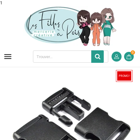
1
0

PROMO !