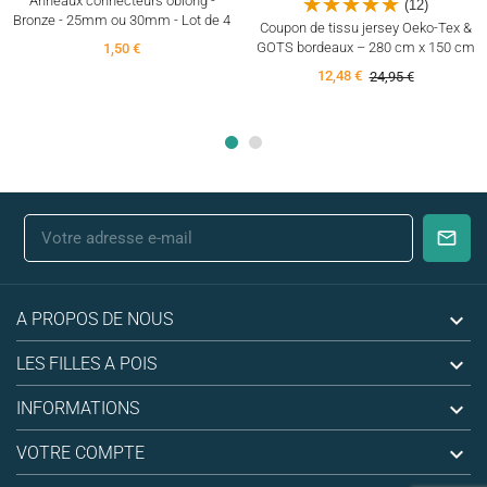
Anneaux connecteurs oblong -
(12)
Bronze - 25mm ou 30mm - Lot de 4
Coupon de tissu jersey Oeko-Tex &
GOTS bordeaux – 280 cm x 150 cm
1,50 €
12,48 €
24,95 €

A PROPOS DE NOUS

LES FILLES A POIS

INFORMATIONS

VOTRE COMPTE