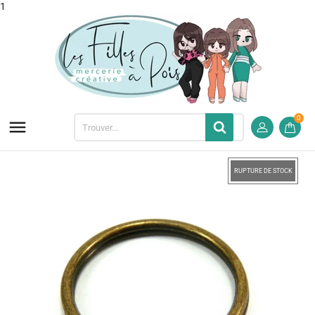
1
0

RUPTURE DE STOCK