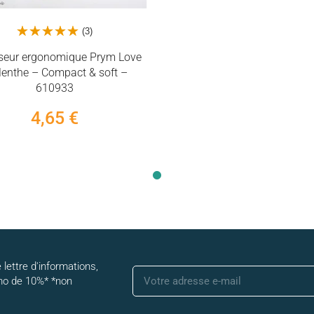
(3)
seur ergonomique Prym Love
enthe – Compact & soft –
610933
4,65 €
 lettre d'informations,
mo de 10%* *non