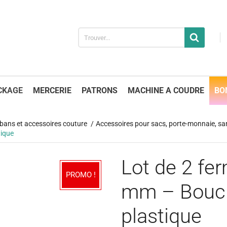
CKAGE
MERCERIE
PATRONS
MACHINE A COUDRE
BO
 rubans et accessoires couture
Accessoires pour sacs, porte-monnaie, san
tique
Lot de 2 fe
PROMO !
mm – Boucl
plastique