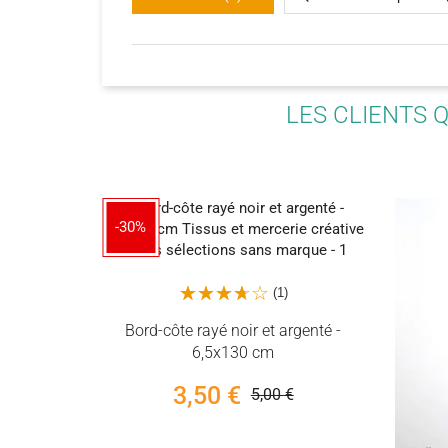
LES CLIENTS 
-30%
(1)
e – 3 m +
Bord-côte rayé noir et argenté -
 – 20 mm –
6,5x130 cm
3,50 €
5,00 €
€