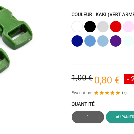
COULEUR : KAKI (VERT ARM
Blanc
Noir
Gris
Rouge
Rose
clair
Clair
Bleu
Bleu
Bleu
Violet
Trans
cobalt
Clair
1,00 €
0,80 €
- 
Évaluation:
(7)
QUANTITÉ
AU PANIE