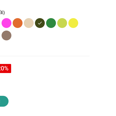
ÉE)
Rose
Orange
Beige
Kaki
Vert
Vert
Jaune
fuchsia
(Vert
anis
Armée)
parent
Marron
clair
(Chocolat)
20%
R