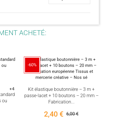
EMENT ACHETÉ:
-60%
-30%
+4
Kit élastique boutonnière – 3 m +
tandard
passe-lacet + 10 boutons – 20 mm –
s ou
Fabrication...
2,40 €
6,00 €