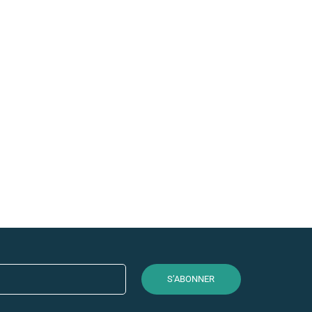
Bord-cô
S’ABONNER