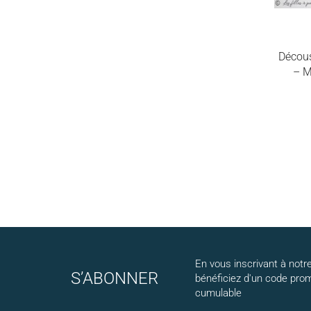
Décou
– M
En vous inscrivant à notre
S’ABONNER
bénéficiez d'un code pro
cumulable