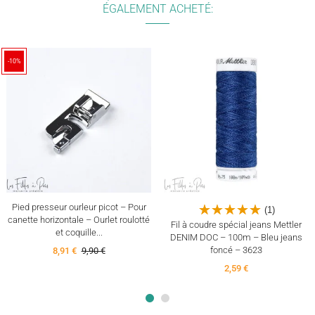
ÉGALEMENT ACHETÉ:
-10%
Pied presseur ourleur picot – Pour
(1)
canette horizontale – Ourlet roulotté
Fil à coudre spécial jeans Mettler
et coquille...
DENIM DOC – 100m – Bleu jeans
foncé – 3623
8,91 €
9,90 €
2,59 €