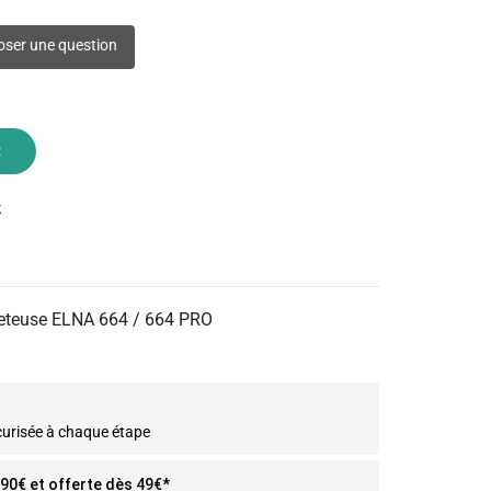
ser une question
R
k
jeteuse ELNA 664 / 664 PRO
curisée à chaque étape
2.90€ et offerte dès 49€*