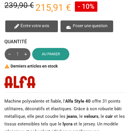
239,90 €
215,91 €
- 10%
Écrire votre avis
Poser une question
QUANTITÉ
AU PANIER
Derniers articles en stock

Machine polyvalente et fiable, l'
Alfa Style 40
offre 31 points
utilitaires, décoratifs et élastiques. Grâce à son robuste bâti
métallique, elle peut coudre les
jeans
, le
velours
, le
cuir
et les
tissus extensibles tels que le
lycra
et le jersey. Un modèle