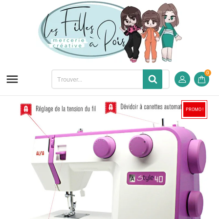
0

PROMO !