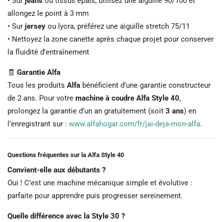
• Sur
jeans
ou tissus épais, utilisez une aiguille 90/100 et
allongez le point à 3 mm
• Sur
jersey
ou lycra, préférez une aiguille stretch 75/11
• Nettoyez la zone canette après chaque projet pour conserver
la fluidité d’entraînement
🧾
Garantie Alfa
Tous les produits
Alfa
bénéficient d’une garantie constructeur
de 2 ans. Pour votre
machine à coudre Alfa Style 40
,
prolongez la garantie d’un an gratuitement (soit
3 ans
) en
l’enregistrant sur :
www.alfahogar.com/fr/jai-deja-mon-alfa
.
Questions fréquentes sur la Alfa Style 40
Convient-elle aux débutants ?
Oui ! C’est une machine mécanique simple et évolutive :
parfaite pour apprendre puis progresser sereinement.
Quelle différence avec la Style 30 ?