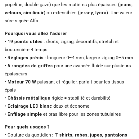
popeline, double gaze) que les matières plus épaisses (
jeans
,
velours
,
similicuir
) ou extensibles (
jersey
,
lycra
). Une valeur
sûre signée Alfa !
Pourquoi vous allez l’adorer
•
19 points utiles
: droits, zigzag, décoratifs, stretch et
boutonnière 4 temps
•
Réglages précis
: longueur 0–4 mm, largeur zigzag 0–5 mm
•
6 rangées de griffes
pour une avancée fluide sur plusieurs
épaisseurs
•
Moteur 70 W
puissant et régulier, parfait pour les tissus
épais
•
Châssis métallique
rigide = stabilité et durabilité
•
Éclairage LED blanc
doux et économe
•
Enfilage simple
et bras libre pour les zones tubulaires
Pour quels usages ?
• Couture du quotidien :
T-shirts, robes, jupes, pantalons