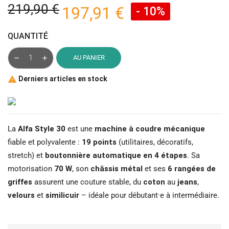
219,90 €
197,91 €
- 10%
QUANTITÉ
AU PANIER
Derniers articles en stock

La
Alfa Style 30
est une
machine à coudre mécanique
fiable et polyvalente :
19 points
(utilitaires, décoratifs,
stretch) et
boutonnière automatique en 4 étapes
. Sa
motorisation
70 W
, son
châssis métal
et ses
6 rangées de
griffes
assurent une couture stable, du
coton
au
jeans
,
velours
et
similicuir
– idéale pour débutant·e à intermédiaire.