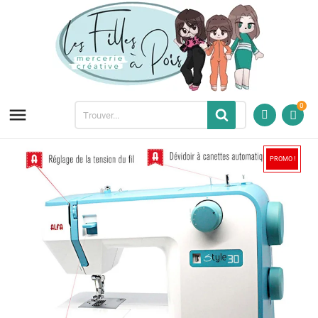
0

PROMO !