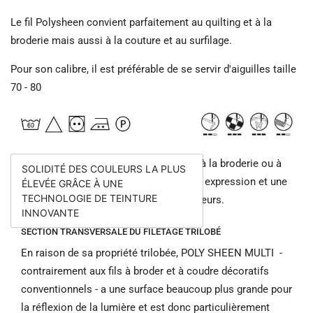
Le fil Polysheen convient parfaitement au quilting et à la
broderie mais aussi à la couture et au surfilage.
Pour son calibre, il est préférable de se servir d'aiguilles taille
70 - 80
Donne une brillance de couleur élevée à la broderie ou à
SOLIDITÉ DES COULEURS LA PLUS
la couture décorative.
Cela signifie une expression et une
ÉLEVÉE GRÂCE À UNE
TECHNOLOGIE DE TEINTURE
luminosité encore plus fortes des couleurs.
INNOVANTE
SECTION TRANSVERSALE DU FILETAGE TRILOBÉ
En raison de sa propriété trilobée, POLY SHEEN MULTI
-
contrairement aux
fils à
broder et à
coudre
décoratifs
conventionnels - a une surface beaucoup plus grande pour
la réflexion de la lumière et est donc particulièrement