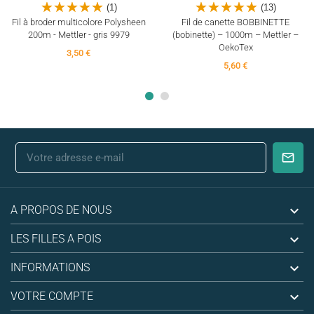
(1)
(13)
Fil à broder multicolore Polysheen
Fil de canette BOBBINETTE
200m - Mettler - gris 9979
(bobinette) – 1000m – Mettler –
OekoTex
3,50 €
5,60 €

A PROPOS DE NOUS

LES FILLES A POIS

INFORMATIONS

VOTRE COMPTE