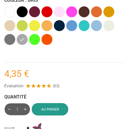
COULEUR : GRIS
Blanc
Noir
Bordeaux
Rouge
Rose
Rose
Marron
Orange
Caramel
Clair
fuchsia
Beige
Vert
Jaune
Ocre
Bleu
Bleu
Bleu
Bleu
Ecru
anis
(Jaune)
marine
turquoise
Clair
Gris
Gris
Vert
Orange
foncé
Fluo
Fluo
4,35 €
Évaluation:
(63)
QUANTITÉ
AU PANIER