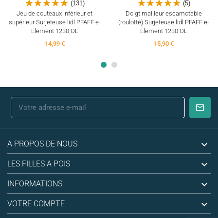
(131)
(5)
Jeu de couteaux inférieur et
Doigt mailleur escamotable
supérieur Surjeteuse lidl PFAFF e-
(roulotté) Surjeteuse lidl PFAFF e-
Element 1230 OL
Element 1230 OL
14,99 €
15,90 €

A PROPOS DE NOUS

LES FILLES A POIS

INFORMATIONS

VOTRE COMPTE