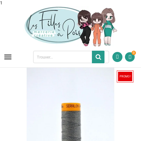
1
0

PROMO !