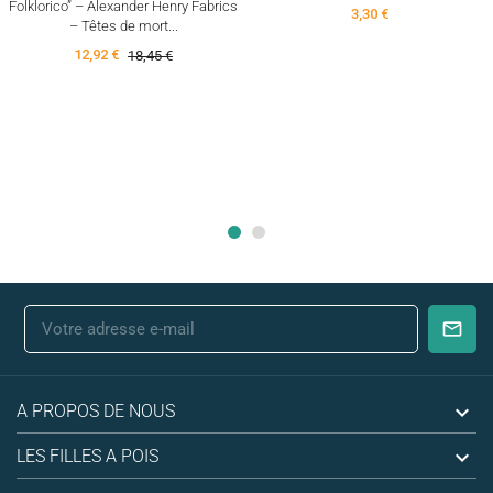
Folklorico” – Alexander Henry Fabrics
3,30 €
– Têtes de mort...
12,92 €
18,45 €

A PROPOS DE NOUS

LES FILLES A POIS