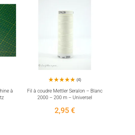
(4)
chine à
Fil à coudre Mettler Seralon – Blanc
Fil mous
tz
2000 – 200 m – Universel
1000 
ext
2,95 €