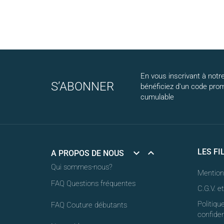
En vous inscrivant à notre
S’ABONNER
bénéficiez d'un code pro
cumulable


LES FI
A PROPOS DE NOUS
Qui sommes-nous?
Mention
FAQ Questions fréquentes
C.G.V. e
Politiqu
FAQ Couture débutants
confiden