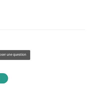
ser une question
R