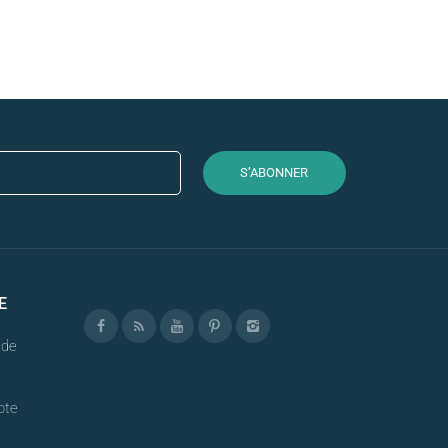
S’ABONNER
E
nde
pte