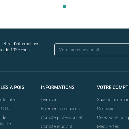
 lettre d'informations,
mo de 10%* *non
LLES A POIS
INFORMATIONS
VOTRE COMPT
s légales
Livraison
Suivi de comma
t C.G.U.
Paiements sécurisés
Connexion
e de
Compte professionnel
Créez votre com
tialité
Compte étudiant
Mes alertes