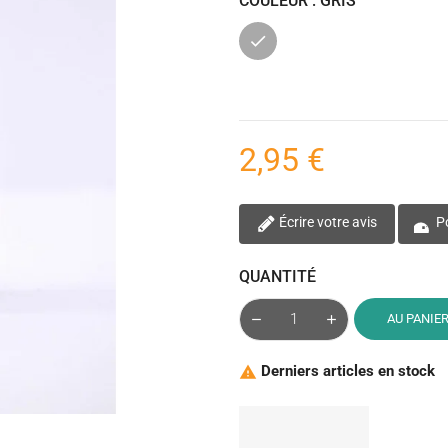
COULEUR : GRIS
Gris
2,95 €
Écrire votre avis
Po
QUANTITÉ
AU PANIE
Derniers articles en stock
