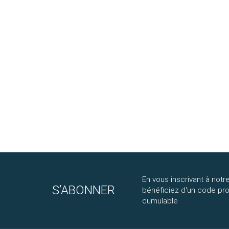
En vous inscrivant à notre
S’ABONNER
bénéficiez d'un code p
cumulable