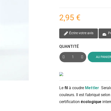
2,95 €
Écrire votre avis
Po
QUANTITÉ
AU PANIE
Le
fil
à coudre
Mettler
Seral
couleurs. Il est fabriqué selo
certification
écologique
inter