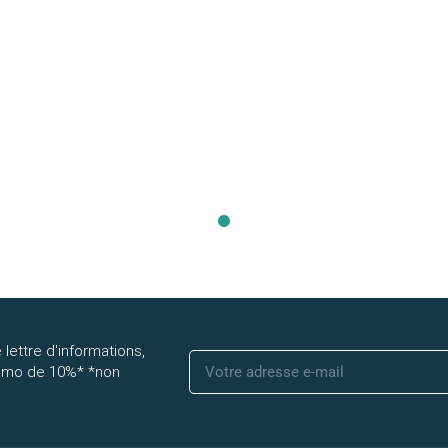
 lettre d'informations,
romo de 10%* *non