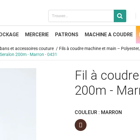
OCKAGE
MERCERIE
PATRONS
MACHINE A COUDRE
 rubans et accessoires couture
Fils à coudre machine et main – Polyester, 
r Seralon 200m - Marron - 0431
Fil à coudre
200m - Mar
COULEUR : MARRON
Marron