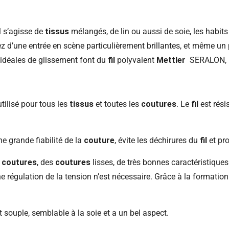
l s’agisse de
tissus
mélangés, de lin ou aussi de soie, les habits
d’une entrée en scène particulièrement brillantes, et même un 
s idéales de glissement font du
fil
polyvalent
Mettler
SERALON, le
tilisé pour tous les
tissus
et toutes les
coutures
. Le
fil
est résis
e grande fiabilité de la
couture
, évite les déchirures du
fil
et pr
s
coutures
, des
coutures
lisses, de très bonnes caractéristiques 
 régulation de la tension n’est nécessaire. Grâce à la formation
 souple, semblable à la soie et a un bel aspect.