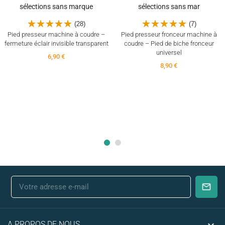
(28)
(7)
Pied presseur machine à coudre –
Pied presseur fronceur machine à
fermeture éclair invisible transparent
coudre – Pied de biche fronceur
universel
6,90 €
8,90 €
A PROPOS DE NOUS