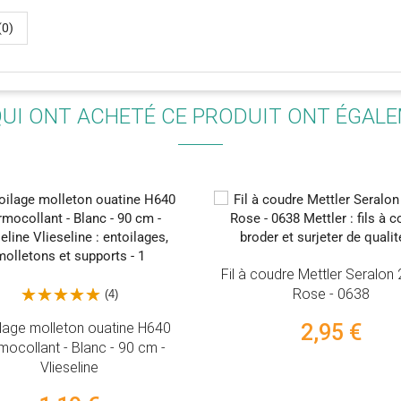
(0)
QUI ONT ACHETÉ CE PRODUIT ONT ÉGAL
Fil à coudre Mettler Seralon 200m -
Rose - 0638
)
tine H640
2,95 €
Aigui
 90 cm -