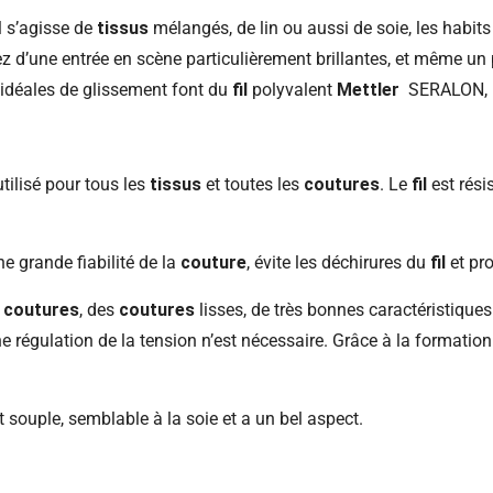
l s’agisse de
tissus
mélangés, de lin ou aussi de soie, les habits
d’une entrée en scène particulièrement brillantes, et même un 
s idéales de glissement font du
fil
polyvalent
Mettler
SERALON, le
tilisé pour tous les
tissus
et toutes les
coutures
. Le
fil
est résis
e grande fiabilité de la
couture
, évite les déchirures du
fil
et pr
s
coutures
, des
coutures
lisses, de très bonnes caractéristiques 
 régulation de la tension n’est nécessaire. Grâce à la formation
 souple, semblable à la soie et a un bel aspect.