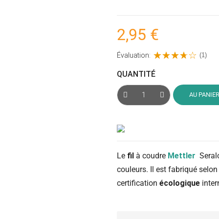
2,95 €
Évaluation:
(1)
QUANTITÉ
AU PANIE
Le
fil
à coudre
Mettler
Seral
couleurs. Il est fabriqué selo
certification
écologique
inter