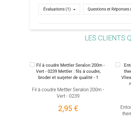
Évaluations (1)
Questions et Réponses 
LES CLIENTS 
l à coudre Mettler Seralon 200m -
Vert - 0239
(4
2,95 €
Entoilage molleton oua
thermocollant - Blanc -
Vlieseline