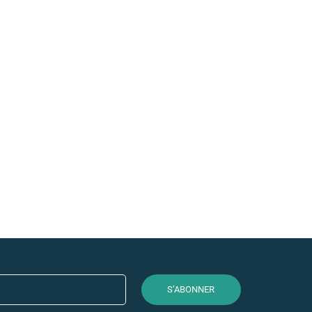
Fil à coudre Mettler Seralo
Vert - 0239
2,95 €
S’ABONNER