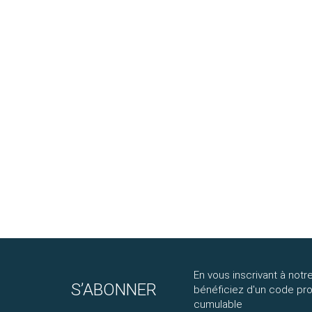
1,19 €
En vous inscrivant à notre
S’ABONNER
bénéficiez d'un code p
cumulable