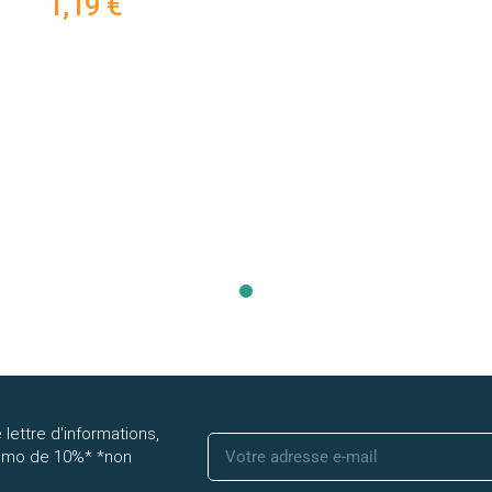
 lettre d'informations,
romo de 10%* *non