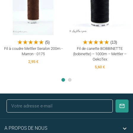
(5)
(13)
Fil à coudre Mettler Seralon 200m -
Fil de canette BOBBINETTE
Marron - 0175
(bobinette) – 1000m – Mettler –
OekoTex
2,95 €
5,60 €

A PROPOS DE NOUS