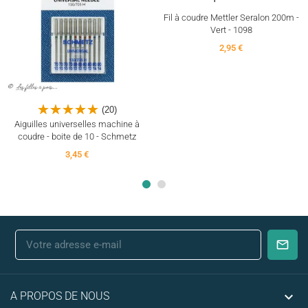
Fil à coudre Mettler Seralon 200m -
Vert - 1098
2,95 €
(20)
Aiguilles universelles machine à
coudre - boite de 10 - Schmetz
3,45 €

A PROPOS DE NOUS