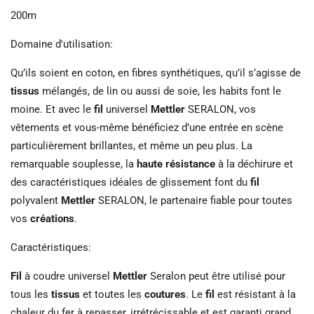
200m
Domaine d'utilisation:
Qu’ils soient en coton, en fibres synthétiques, qu’il s’agisse de
tissus
mélangés, de lin ou aussi de soie, les habits font le
moine. Et avec le
fil
universel
Mettler
SERALON, vos
vêtements et vous-même bénéficiez d’une entrée en scène
particulièrement brillantes, et même un peu plus. La
remarquable souplesse, la
haute résistance
à la déchirure et
des caractéristiques idéales de glissement font du
fil
polyvalent
Mettler
SERALON, le partenaire fiable pour toutes
vos
créations
.
Caractéristiques:
Fil
à coudre universel
Mettler
Seralon peut être utilisé pour
tous les
tissus
et toutes les
coutures
. Le
fil
est résistant à la
chaleur du fer à repasser, irrétrécissable et est garanti grand