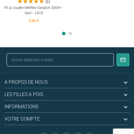
(1)
Fil à coudre Mettler Seralon 200m -
Vert - 1473
2,95 €

A PROPOS DE NOUS

LES FILLES A POIS

INFORMATIONS

VOTRE COMPTE