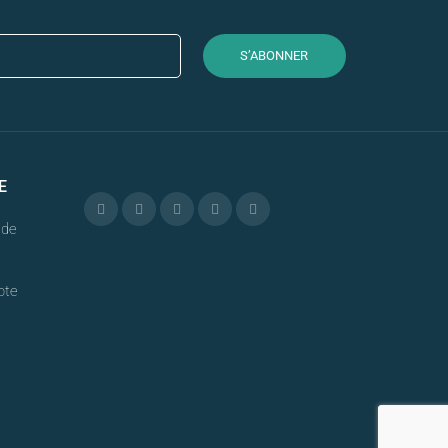
S’ABONNER
E
nde
pte