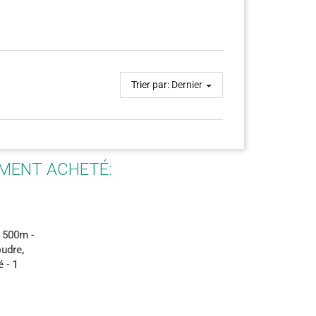
Trier par:
Dernier
EMENT ACHETÉ:
Fil à coudre Mettler Seralon 200m -
Vert - 0907