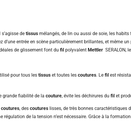
l s’agisse de
tissus
mélangés, de lin ou aussi de soie, les habits 
d’une entrée en scène particulièrement brillantes, et même un 
 idéales de glissement font du
fil
polyvalent
Mettler
SERALON, le p
ilisé pour tous les
tissus
et toutes les
coutures
. Le
fil
est résista
 grande fiabilité de la
couture
, évite les déchirures du
fil
et prod
s
coutures
, des
coutures
lisses, de très bonnes caractéristiques d
 régulation de la tension n’est nécessaire. Grâce à la formation