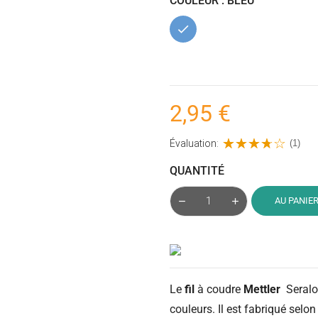
COULEUR : BLEU
Bleu
2,95 €
Évaluation:
(1)
QUANTITÉ
AU PANIE
Le
fil
à coudre
Mettler
Seralo
couleurs. Il est fabriqué selo