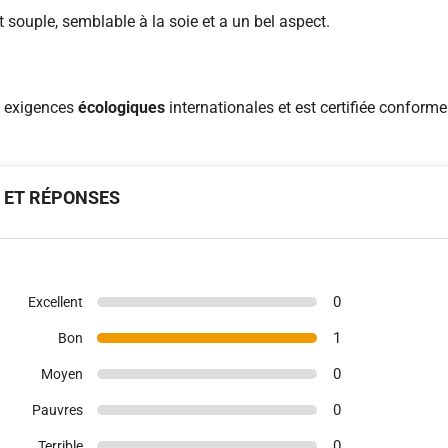
 souple, semblable à la soie et a un bel aspect.
s exigences
écologiques
internationales et est certifiée confor
S ET RÉPONSES
0
Excellent
1
Bon
0
Moyen
0
Pauvres
0
Terrible