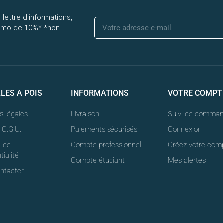
 lettre d'informations,
romo de 10%* *non
LLES A POIS
INFORMATIONS
VOTRE COMPT
s légales
Livraison
Suivi de comma
t C.G.U.
Paiements sécurisés
Connexion
e de
Compte professionnel
Créez votre com
tialité
Compte étudiant
Mes alertes
ntacter