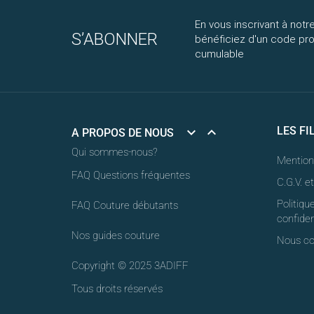
En vous inscrivant à notre
S’ABONNER
bénéficiez d'un code p
cumulable


LES FI
A PROPOS DE NOUS
Qui sommes-nous?
Mention
FAQ Questions fréquentes
C.G.V. e
Politiqu
FAQ Couture débutants
confiden
Nos guides couture
Nous co
Copyright © 2025 3ADIFF
Tous droits réservés