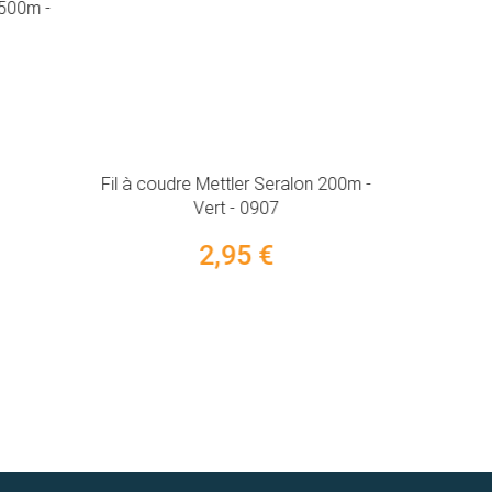
 500m -
2,95 €
Fil à cou