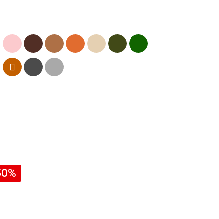
e
Rose
Marron
Cognac
Orange
Beige
Kaki
Vert
(Vert
foncé
Armée)
Terracotta
Gris
Gris
anthracite
50%