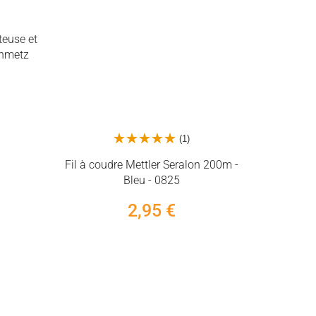
Fil à coudre Mettler Seralon 200m -
teuse et
Bleu - 0825
chmetz
2,95 €
Guide co
coutures d