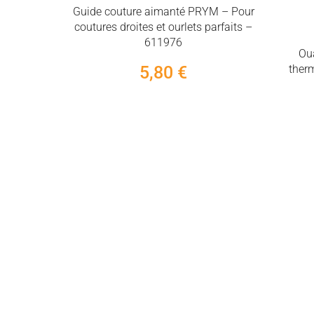
Guide couture aimanté PRYM – Pour
lon 200m -
coutures droites et ourlets parfaits –
611976
Ou
5,80 €
therm