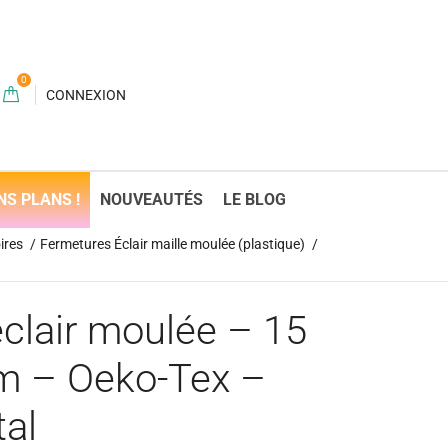
0
CONNEXION
NS PLANS !
NOUVEAUTÉS
LE BLOG
ires
Fermetures Éclair maille moulée (plastique)
clair moulée – 15
m – Oeko-Tex –
al