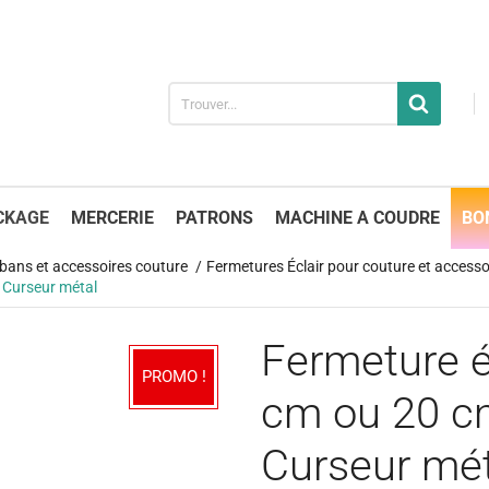
CKAGE
MERCERIE
PATRONS
MACHINE A COUDRE
BO
 rubans et accessoires couture
Fermetures Éclair pour couture et accesso
 Curseur métal
Fermeture é
PROMO !
cm ou 20 c
Curseur mét