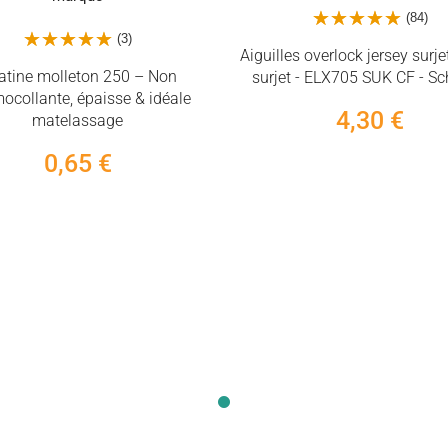
(84)
(3)
Aiguilles overlock jersey surje
atine molleton 250 – Non
surjet - ELX705 SUK CF - S
ocollante, épaisse & idéale
4,30 €
matelassage
0,65 €