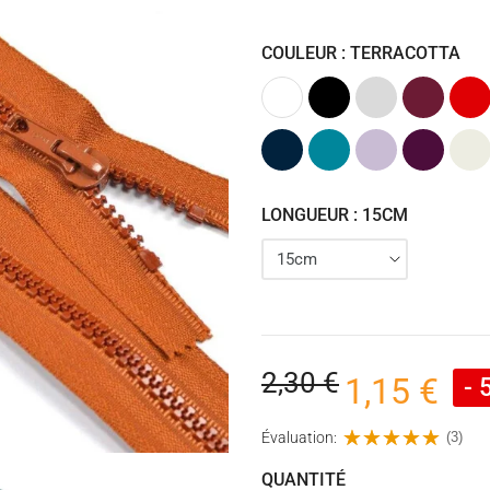
COULEUR : TERRACOTTA
Blanc
Noir
Gris
Bordeaux
Roug
clair
Bleu
Pétrole
Lavande
Prune
Ecru
marine
(Bleu)
(Violet)
(Violet)
LONGUEUR : 15CM
2,30 €
1,15 €
- 
Évaluation:
(3)
QUANTITÉ