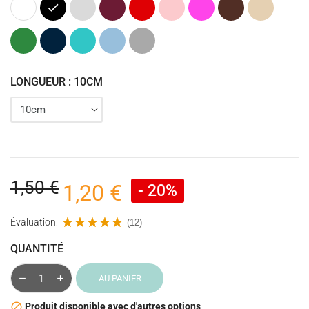
Blanc
Noir
Gris
Bordeaux
Rouge
Rose
Rose
Marron
Beige
clair
fuchsia
Vert
Bleu
Bleu
Bleu
Gris
marine
turquoise
Clair
LONGUEUR : 10CM
1,50 €
1,20 €
- 20%
Évaluation:
(12)
QUANTITÉ
AU PANIER
Produit disponible avec d'autres options
