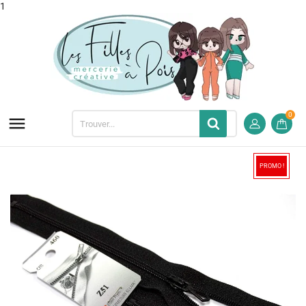
1
0

PROMO !