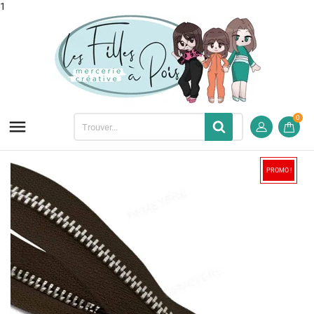
1
0

PROMO !