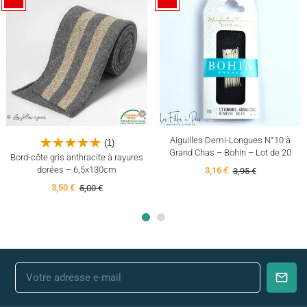
Aiguilles Demi-Longues N°10 à
(1)
Grand Chas – Bohin – Lot de 20
Bord-côte gris anthracite à rayures
dorées – 6,5x130cm
3,16 €
3,95 €
3,50 €
5,00 €