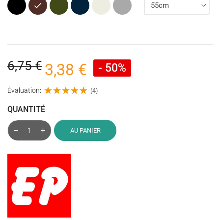
Noir
Marron
Kaki
Bleu
Ecru
Gris
(Vert
marine
Armée)
6,75 €
3,38 €
- 50%
Évaluation:
(4)
QUANTITÉ
AU PANIER