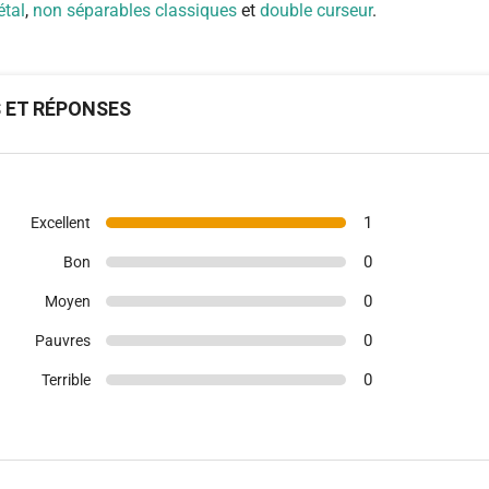
étal
,
non séparables classiques
et
double curseur
.
S ET RÉPONSES
1
Excellent
0
Bon
0
Moyen
0
Pauvres
0
Terrible
(7)
(2)