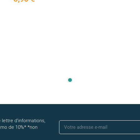
 lettre d'informations,
romo de 10%* *non