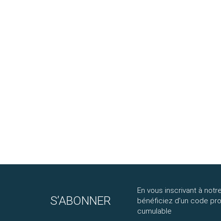
En vous inscrivant à notre
S’ABONNER
bénéficiez d'un code p
cumulable