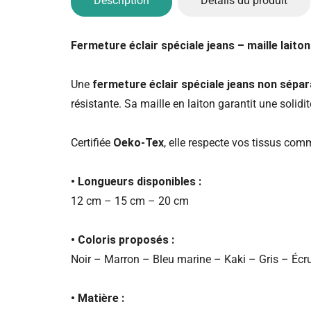
Description
Détails du produit
Fermeture éclair spéciale jeans – maille laito
Une
fermeture éclair spéciale jeans non sépar
résistante. Sa maille en laiton garantit une solidi
Certifiée
Oeko-Tex
, elle respecte vos tissus com
• Longueurs disponibles :
12 cm – 15 cm – 20 cm
• Coloris proposés :
Noir – Marron – Bleu marine – Kaki – Gris – Écr
• Matière :