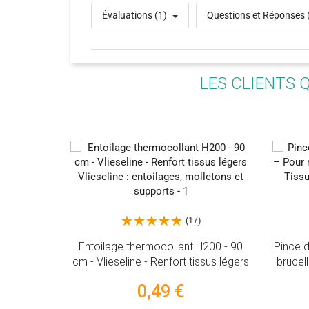
Évaluations (1)
Questions et Réponses 
LES CLIENTS 
(17)
(17)
L
ant H200 - 90
Pince de précision coudée très fine -
m
rt tissus légers
brucelle - Pour machine à coudre et
surjeteuse
€
3,90 €