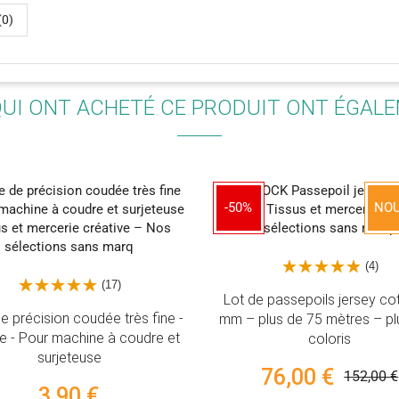
(0)
QUI ONT ACHETÉ CE PRODUIT ONT ÉGAL
-50%
NOUVEAU
(4)
ot de passepoils jersey coton 12
Pied fermeture éclair 
m – plus de 75 mètres – plusieurs
transparent – PFAFF –
coloris
IDT (désactiv
76,00 €
152,00 €
17,90 €