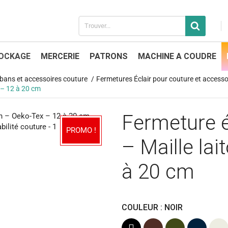
OCKAGE
MERCERIE
PATRONS
MACHINE A COUDRE
 rubans et accessoires couture
Fermetures Éclair pour couture et accesso
x – 12 à 20 cm
Fermeture é
PROMO !
– Maille la
à 20 cm
COULEUR : NOIR
Noir
Marron
Kaki
Bleu
Ecru