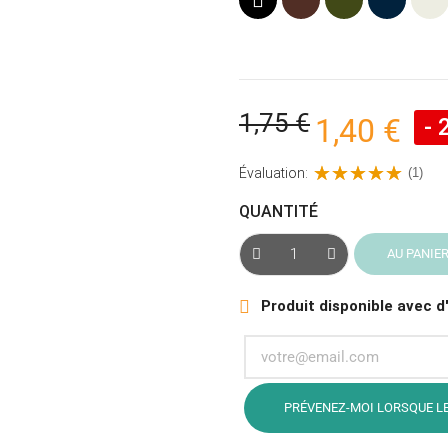
(Vert
marine
Armée)
1,75 €
1,40 €
- 
Évaluation:
(1)
QUANTITÉ
AU PANIE
Produit disponible avec d

PRÉVENEZ-MOI LORSQUE LE