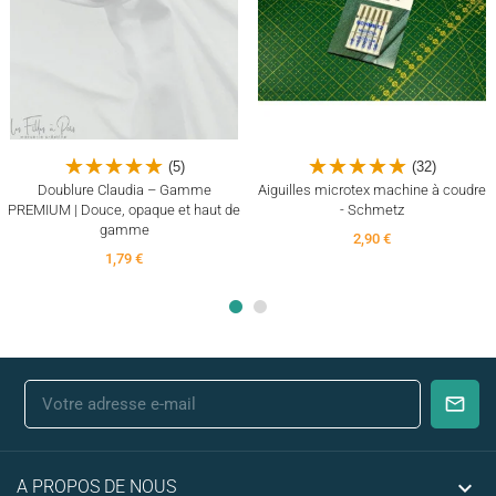
(5)
(32)
Doublure Claudia – Gamme
Aiguilles microtex machine à coudre
PREMIUM | Douce, opaque et haut de
- Schmetz
gamme
2,90 €
1,79 €

A PROPOS DE NOUS