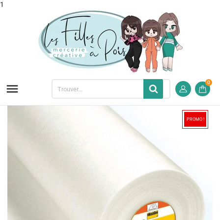
1
0

PROMO !