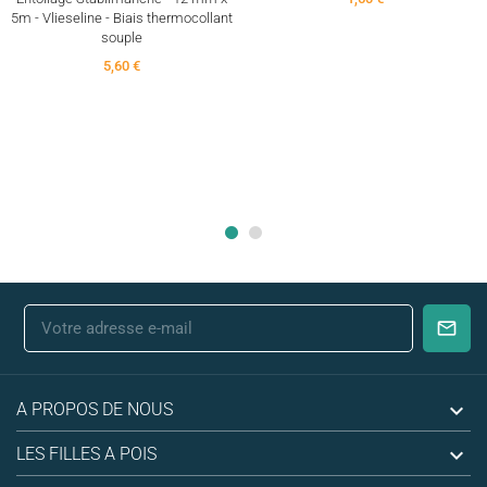
5m - Vlieseline - Biais thermocollant
souple
5,60 €

A PROPOS DE NOUS

LES FILLES A POIS