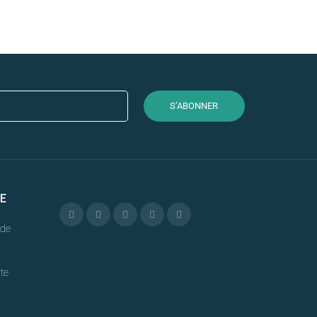
S’ABONNER
E
de
te