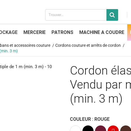
OCKAGE
MERCERIE
PATRONS
MACHINE A COUDRE
 rubans et accessoires couture
Cordons couture et arrêts de cordon
(min. 3 m)
Cordon éla
Vendu par m
(min. 3 m)
COULEUR : ROUGE
Blanc
Noir
Bordeaux
Rouge
Marr