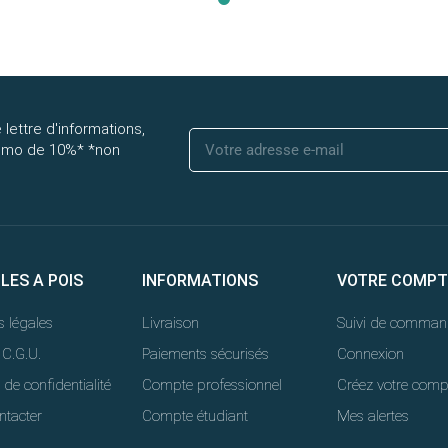
 lettre d'informations,
romo de 10%* *non
LLES A POIS
INFORMATIONS
VOTRE COMPT
 légales
Livraison
Suivi de comman
 C.G.U.
Paiements sécurisés
Connexion
 de confidentialité
Compte professionnel
Créez votre comp
ntacter
Compte étudiant
Mes alertes