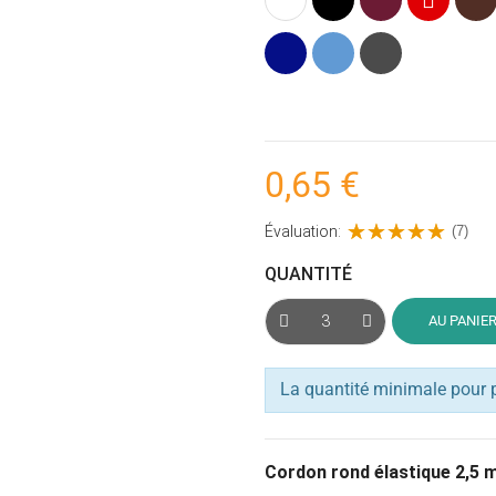
Bleu
Bleu
Gris
cobalt
anthracite
0,65 €
Évaluation:
(7)
QUANTITÉ
AU PANIE
La quantité minimale pour 
Cordon rond élastique 2,5