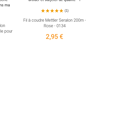
(1)
er Seralon 200m -
 0134
5 €
(4)
Fil à coudre Mettler Seralon – Blanc
2000 – 200 m – Universel
2,95 €