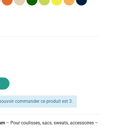
foncé
anis
(Jaune)
marine
R
pouvoir commander ce produit est 3.
 mm
– Pour coulisses, sacs, sweats, accessoires –