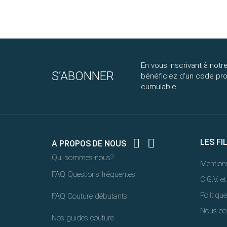
En vous inscrivant à notre
S’ABONNER
bénéficiez d'un code p
cumulable


LES FI
A PROPOS DE NOUS
Qui sommes-nous?
Mentions
FAQ Questions fréquentes
C.G.V. et
Politique
FAQ Couture débutants
Nous co
Nos guides couture