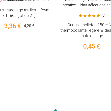
(5)
Fil à coudre Mettl
Ouatine molleton 150 – Non
Rose -
thermocollante, légère & idéale pour
2,9
matelassage
0,45 €