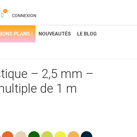
0
CONNEXION
BONS PLANS !
NOUVEAUTÉS
LE BLOG
stique – 2,5 mm –
ultiple de 1 m
on
Orange
Beige
Vert
Vert
Jaune
Ocre
Bleu