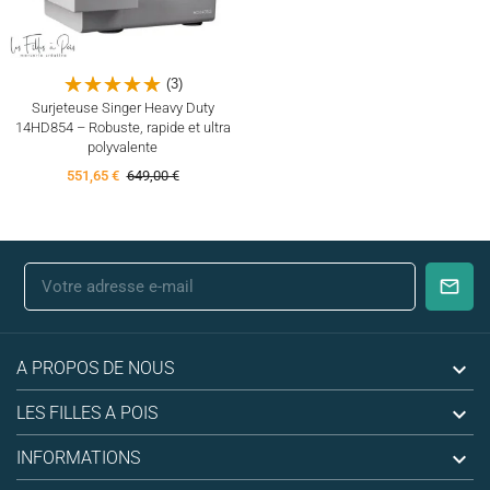
(3)
Surjeteuse Singer Heavy Duty
14HD854 – Robuste, rapide et ultra
polyvalente
551,65 €
649,00 €

A PROPOS DE NOUS

LES FILLES A POIS

INFORMATIONS