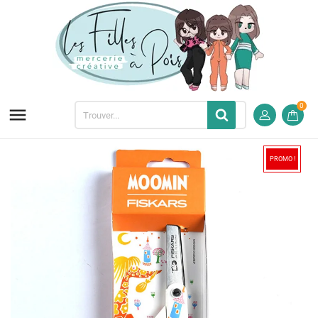
0

PROMO !