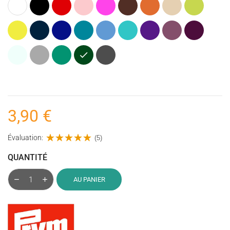
Blanc
Noir
Rouge
Rose
Rose
Marron
Orange
Beige
Vert
fuchsia
anis
Jaune
Bleu
Bleu
Pétrole
Bleu
Bleu
Violet
Figue
Prune
marine
cobalt
(Bleu)
turquoise
givrée
(Violet)
(Mauve
Transparent
Gris
Vert
Vert
Gris
foncé)
émeraude
Anglais
foncé
(chiné)
3,90 €
Évaluation:
(5)
QUANTITÉ
AU PANIER