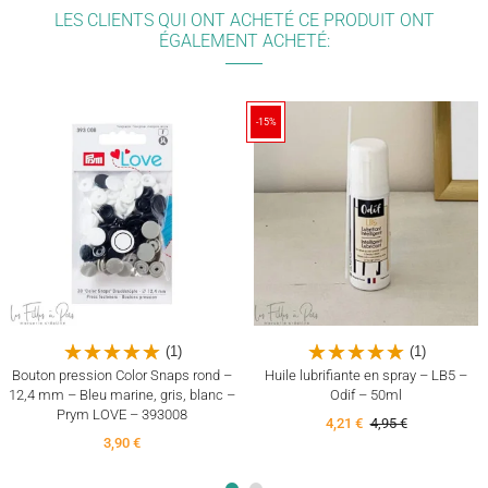
LES CLIENTS QUI ONT ACHETÉ CE PRODUIT ONT
ÉGALEMENT ACHETÉ:
-15%
(1)
(1)
Bouton pression Color Snaps rond –
Huile lubrifiante en spray – LB5 –
12,4 mm – Bleu marine, gris, blanc –
Odif – 50ml
Prym LOVE – 393008
4,21 €
4,95 €
3,90 €