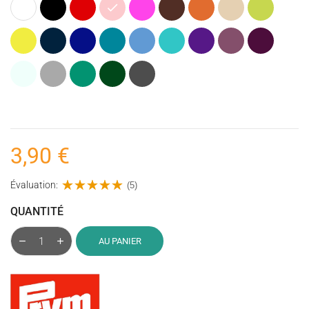
Blanc
Noir
Rouge
Rose
Rose
Marron
Orange
Beige
Vert
fuchsia
anis
Jaune
Bleu
Bleu
Pétrole
Bleu
Bleu
Violet
Figue
Prune
marine
cobalt
(Bleu)
turquoise
givrée
(Violet)
(Mauve
Transparent
Gris
Vert
Vert
Gris
foncé)
émeraude
Anglais
foncé
(chiné)
3,90 €
Évaluation:
(5)
QUANTITÉ
AU PANIER