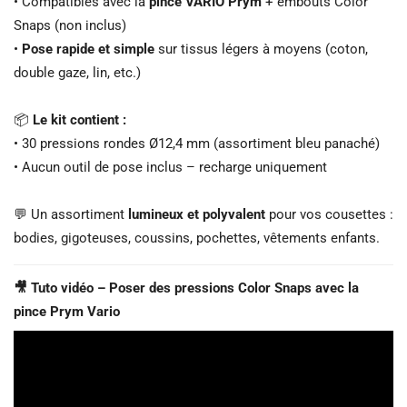
• Compatibles avec la
pince VARIO Prym
+ embouts Color
Snaps (non inclus)
•
Pose rapide et simple
sur tissus légers à moyens (coton,
double gaze, lin, etc.)
📦
Le kit contient :
• 30 pressions rondes Ø12,4 mm (assortiment bleu panaché)
• Aucun outil de pose inclus – recharge uniquement
💬 Un assortiment
lumineux et polyvalent
pour vos cousettes :
bodies, gigoteuses, coussins, pochettes, vêtements enfants.
🎥 Tuto vidéo – Poser des pressions Color Snaps avec la
pince Prym Vario