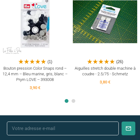
(4)
(10)
(1)
(26)
Bouton pression Color Snaps rond –
Aiguilles stretch double machine à
12,4 mm – Bleu marine, gris, blanc –
coudre - 2.5/75 - Schmetz
Prym LOVE – 393008
3,80 €
3,90 €