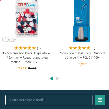
(4)
(10)
(1)
(2)
Bouton pression Color Snaps étoile –
Porte-cône métal Prym – Support
12,4 mm – Rouge, blanc, bleu
cône de fil – Réf. 611769
marine – Prym LOVE –...
16,95 €
2,73 €
3,90 €