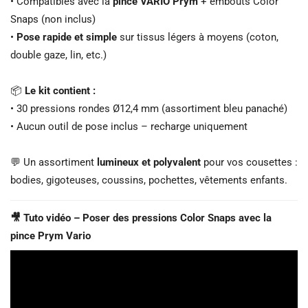
• Compatibles avec la
pince VARIO Prym
+ embouts Color
Snaps (non inclus)
•
Pose rapide et simple
sur tissus légers à moyens (coton,
double gaze, lin, etc.)
📦
Le kit contient :
• 30 pressions rondes Ø12,4 mm (assortiment bleu panaché)
• Aucun outil de pose inclus – recharge uniquement
💬 Un assortiment
lumineux et polyvalent
pour vos cousettes :
bodies, gigoteuses, coussins, pochettes, vêtements enfants.
🎥 Tuto vidéo – Poser des pressions Color Snaps avec la
pince Prym Vario