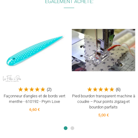
ÉGALEMENT ACHETÉ:
(2)
(6)
Façonneur d'angles et de bords vert
Pied bourdon transparent machine à
menthe - 610192 - Prym Love
coudre – Pour points zigzag et
bourdon parfaits
6,60 €
5,00 €