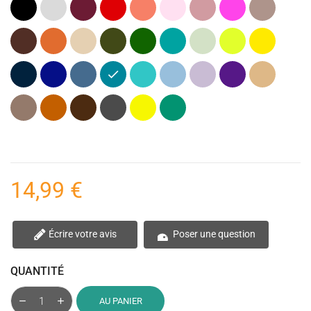
Noir
Gris
Bordeaux
Rouge
Corail
Rose
Rose
Rose
Taupe
clair
pastel
(Vieux)
fuchsia
(Marron)
Marron
Orange
Beige
Kaki
Vert
Vert
Vert
Lime
Jaune
(Vert
foncé
Canard
menthe
(Citron)
vif
Armée)
Bleu
Bleu
Bleu
Pétrole
Bleu
Bleu
Lavande
Violet
Naturel
marine
cobalt
jeans
(Bleu)
turquoise
Clair
(Violet)
Marron
Terracotta
Marron
Gris
Jaune
Vert
clair
foncé
anthracite
Fluo
émeraude
(Chocolat)
14,99 €
Écrire votre avis
Poser une question
QUANTITÉ
AU PANIER