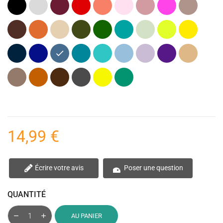
Noir
Gris
Bordeaux
Rouge
Corail
Rose
Rose
Rose
Taupe
clair
pastel
(Vieux)
fuchsia
(Marron)
Marron
Orange
Beige
Kaki
Vert
Vert
Vert
Lime
Jaune
(Vert
foncé
Canard
menthe
(Citron)
vif
Armée)
Bleu
Bleu
Bleu
Pétrole
Bleu
Bleu
Lavande
Violet
Naturel
marine
cobalt
jeans
(Bleu)
turquoise
Clair
(Violet)
Marron
Terracotta
Marron
Gris
Jaune
Vert
clair
foncé
anthracite
Fluo
émeraude
(Chocolat)
14,99 €
Écrire votre avis
Poser une question
QUANTITÉ
AU PANIER