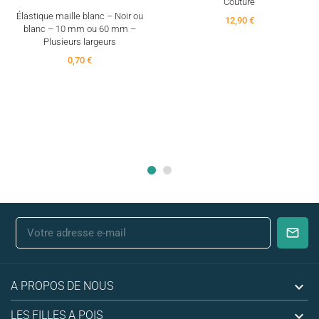
Couture
Élastique maille blanc – Noir ou
12,90 €
blanc – 10 mm ou 60 mm –
Plusieurs largeurs
0,70 €

A PROPOS DE NOUS

LES FILLES A POIS