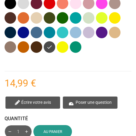
Noir
Gris
Bordeaux
Rouge
Corail
Rose
Rose
Rose
Taupe
clair
pastel
(Vieux)
fuchsia
(Marron)
Marron
Orange
Beige
Kaki
Vert
Vert
Vert
Lime
Jaune
(Vert
foncé
Canard
menthe
(Citron)
vif
Armée)
Bleu
Bleu
Bleu
Pétrole
Bleu
Bleu
Lavande
Violet
Naturel
marine
cobalt
jeans
(Bleu)
turquoise
Clair
(Violet)
Marron
Terracotta
Marron
Gris
Jaune
Vert
clair
foncé
anthracite
Fluo
émeraude
(Chocolat)
14,99 €
Écrire votre avis
Poser une question
QUANTITÉ
AU PANIER