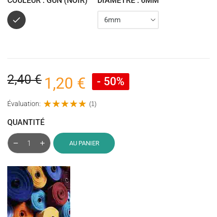
COULEUR : GUN (NOIR)
DIAMÈTRE : 6MM
Gun
(Noir)
2,40 €
1,20 €
- 50%
Évaluation:
(1)
QUANTITÉ
AU PANIER