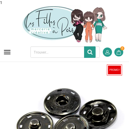
1
0

PROMO !