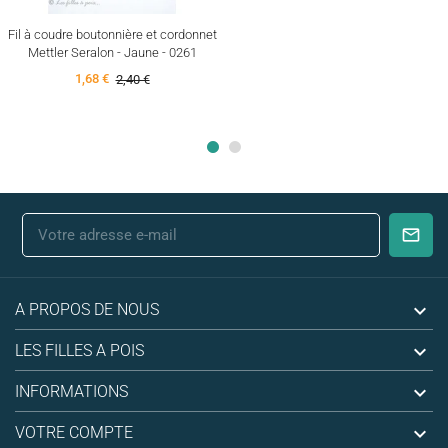
Fil à coudre boutonnière et cordonnet
Mettler Seralon - Jaune - 0261
1,68 €
2,40 €

A PROPOS DE NOUS

LES FILLES A POIS

INFORMATIONS

VOTRE COMPTE